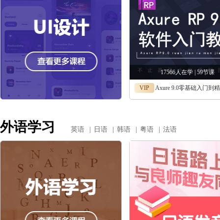
17566人在学 | 59节课
VIP
Axure 9.0零基础入门到精通视频课，pm产品经理元件库，
外语学习
英语
|
日语
|
韩语
|
粤语
|
法语