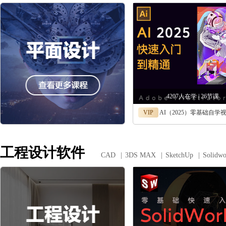
4207人在学 | 26节课
VIP
AI（2025）零基础自学视频教程，入门到精通AI
工程设计软件
CAD
|
3DS MAX
|
SketchUp
|
Solidwo