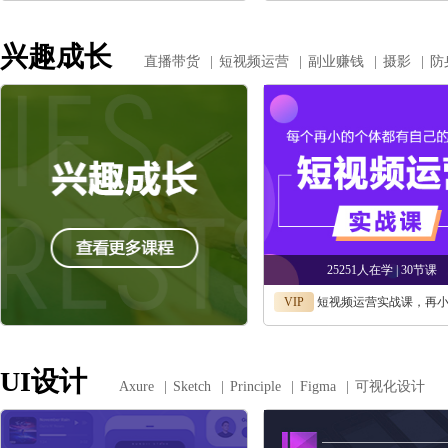
兴趣成长
直播带货
|
短视频运营
|
副业赚钱
|
摄影
|
防
25251人在学 | 30节课
VIP
短视频运营实战课，再小的个体都有自己
UI设计
Axure
|
Sketch
|
Principle
|
Figma
|
可视化设计