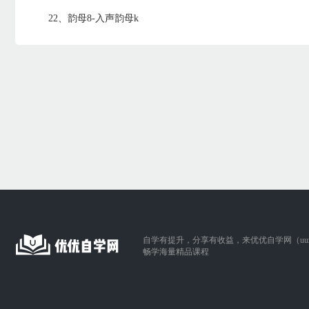
22、韵母8-入声韵母k
自学有提升，分享有收益，来优优自学网（uuzix
畅学海量精品课程