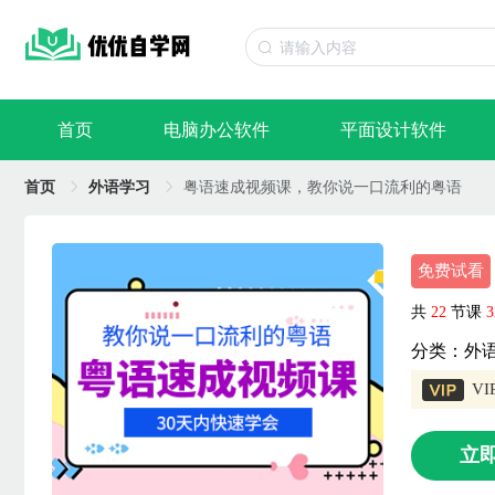
首页
电脑办公软件
平面设计软件
首页
外语学习
粤语速成视频课，教你说一口流利的粤语
免费试看
共
22
节课
3
分类：外
V
立