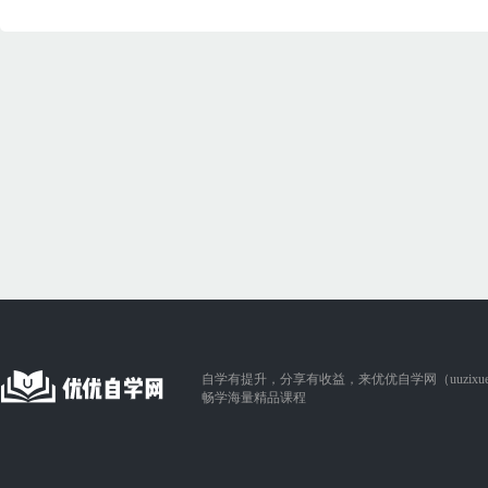
自学有提升，分享有收益，来优优自学网（uuzixue.
畅学海量精品课程