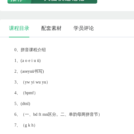
课程目录
配套素材
学员评论
0、拼音课程介绍
1、(a o e i u ü)
2、(aoeyuü书写)
3、（yw yi wu yu）
4、（bpmf）
5、(dtnl)
6、（一、bd ft mn区分。二、单韵母两拼音节）
7、（g k h）