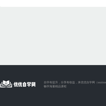
自学有提升，分享有收益，来优优自学网（uuzixue.
畅学海量精品课程