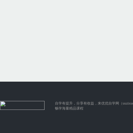
自学有提升，分享有收益，来优优自学网（uuzixue.
畅学海量精品课程