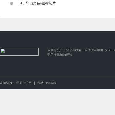
31、导出角色-图标切片
自学有提升，分享有收益，来优优自学网（uuzixue.
畅学海量精品课程
友情链接：
我要自学网
免费Excel教程