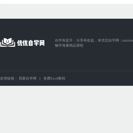
自学有提升，分享有收益，来优优自学网（uuzixue.
畅学海量精品课程
友情链接：
我要自学网
免费Excel教程