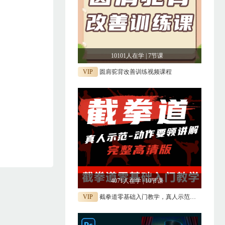
10101人在学 | 7节课
VIP
圆肩驼背改善训练视频课程
4071人在学 | 10节课
VIP
截拳道零基础入门教学，真人示范动作要领自学视频网课