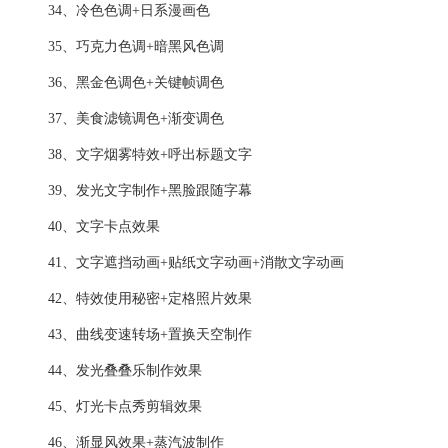
34、冷色色调+日系漫画色
35、巧克力色调+暗黑风色调
36、黑金色调色+关键帧调色
37、美食滤镜调色+渐变调色
38、文字烟雾特效+呼出标题文字
39、发光文字制作+黑脸跟随字幕
40、文字卡点效果
41、文字遮挡动画+贴纸文字动画+消散文字动画
42、特效使用秘密+定格照片效果
43、曲线变速转场+置换天空制作
44、发光叠叠乐制作效果
45、灯光卡点秀剪辑效果
46、渐显风效果+蒸汽波制作