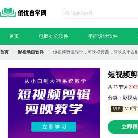
首页
电脑办公软件
平面设计软件
首页
影视动画软件
短视频剪辑教学，剪映视频课，剪映从小白
短视频剪
共
75
节课
216
分类：影视动
VIP
立即播