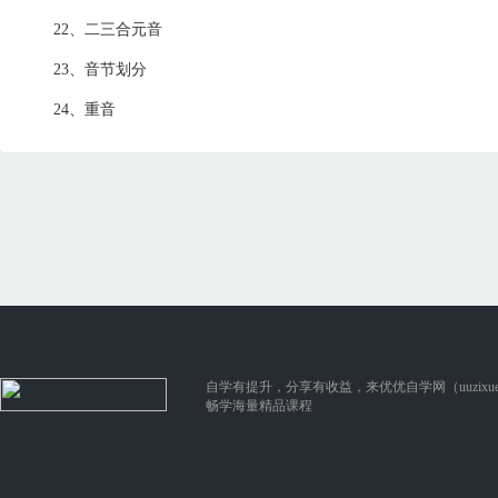
22、二三合元音
23、音节划分
24、重音
自学有提升，分享有收益，来优优自学网（uuzixue.
畅学海量精品课程