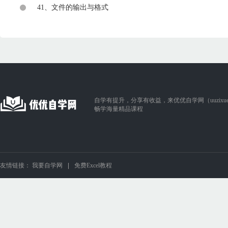
41、文件的输出与格式
自学有提升，分享有收益，来优优自学网（uuzixue.
畅学海量精品课程
友情链接：
我要自学网
免费Excel教程