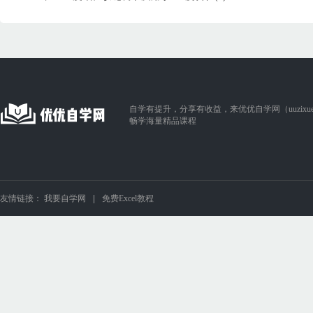
自学有提升，分享有收益，来优优自学网（uuzixue.
畅学海量精品课程
友情链接：
我要自学网
免费Excel教程