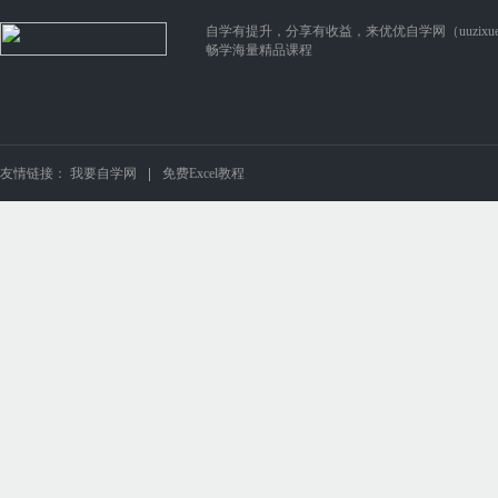
自学有提升，分享有收益，来优优自学网（uuzixue.
畅学海量精品课程
友情链接：
我要自学网
免费Excel教程